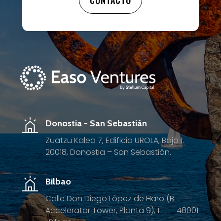
Donostia - San Sebastián
Zuatzu Kalea 7, Edificio UROLA, Bajo 1.
20018, Donostia – San Sebastián.
Bilbao
Calle Don Diego López de Haro (B
Accelerator Tower, Planta 9), 1.
4
8001