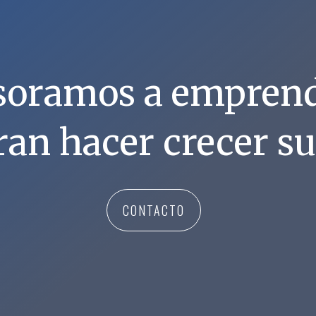
esoramos a empren
ran hacer crecer s
CONTACTO