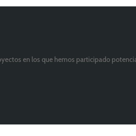
yectos en los que hemos participado potencia
onocimiento de un gran equipo de mentores qu