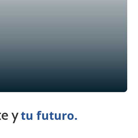
te y
tu futuro.