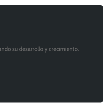
ndo su desarrollo y crecimiento.
e colaboran con Easo Ventures