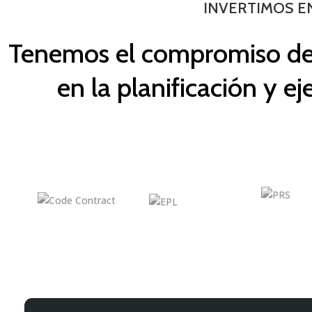
I
NVERTIMOS E
VER MÁS
$
Tenemos el compromiso de a
INVERSIÓN
en la planificación y e
Ofrecemos un programa de inversión
VER MÁS