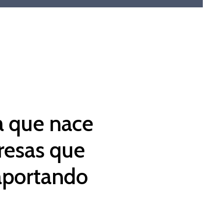
a que nace
resas que
aportando