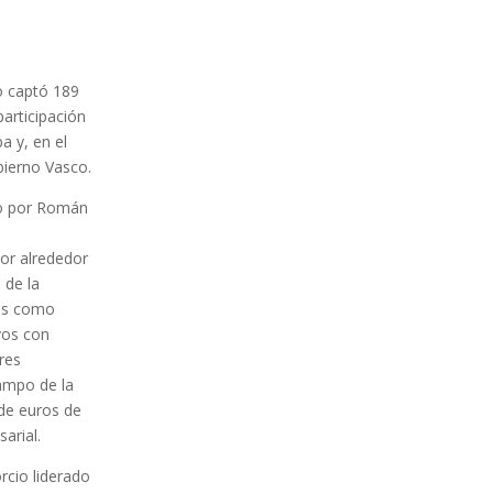
o captó 189
participación
a y, en el
obierno Vasco.
ado por Román
lor alrededor
 de la
los como
vos con
eres
campo de la
de euros de
arial.
rcio liderado