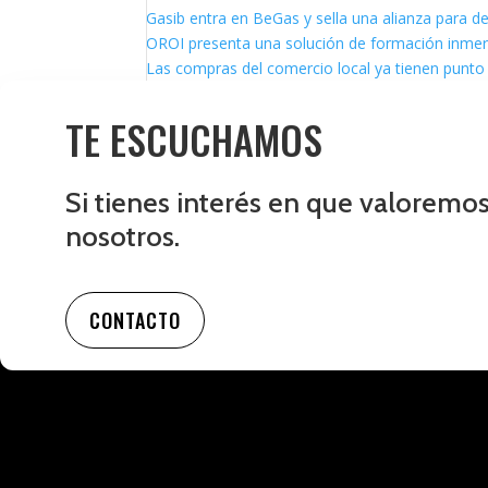
Gasib entra en BeGas y sella una alianza para d
OROI presenta una solución de formación inmersi
Las compras del comercio local ya tienen punto 
TE ESCUCHAMOS
Si tienes interés en que valoremo
nosotros.
CONTACTO