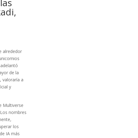
las
adi,
e alrededor
unicornios
 adelantó
ayor de la
 valoraría a
cial y
ue Multiverse
. Los nombres
mente,
uperar los
 de IA más