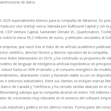
aestructuras de datos.
 un 2025 especialmente intenso para la compañía de Miramon. En juni
ada por una ‘startup’ vasca, liderada por Bullhound Capital y con la 
t, CDP Venture Capital, Santander Climate VC, Quantonation, Toshib
puso sobre la mesa 59,2 millones de euros, y vehículos vinculados al G
 La empresa, que nació tras el éxito de un artículo académico public
tor científico, director técnico y director ejecutivo de la compañía,
lfonso Rubio Manzanares en 2019, y ha construido su propuesta de va
los de lenguaje de inteligencia artificial inspirándose en principios
e reducir hasta un 90% el tamaño y el consumo energético de mode
 rendimiento, abaratando costes y haciendo viable su uso en dispositi
les o entornos industriales). Entre sus clientes se incluyen marcas líd
l Banco de Canadá y Telefónica, y ha cerrado sendas alianzas en el 
Bloomberg subraya que la compañía alcanzó en enero 100 millones 
cador de crecimiento muy relevante en el universo del software empres
ulo industrial y político en los últimos meses. Forma parte del conso