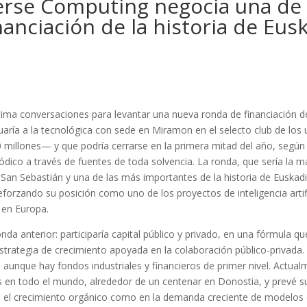
erse Computing negocia una de 
anciación de la historia de Eusk
tima conversaciones para levantar una nueva ronda de financiación d
uaría a la tecnológica con sede en Miramon en el selecto club de los 
millones— y que podría cerrarse en la primera mitad del año, según
dico a través de fuentes de toda solvencia. La ronda, que sería la m
an Sebastián y una de las más importantes de la historia de Euskadi,
forzando su posición como uno de los proyectos de inteligencia artifi
 en Europa.
onda anterior: participaría capital público y privado, en una fórmula q
strategia de crecimiento apoyada en la colaboración público-privada
 aunque hay fondos industriales y financieros de primer nivel. Actual
s en todo el mundo, alrededor de un centenar en Donostia, y prevé s
 el crecimiento orgánico como en la demanda creciente de modelos