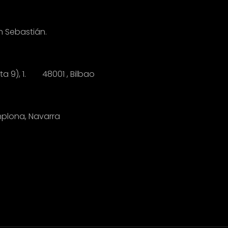
n Sebastián.
anta 9), 1.
4
8001 , Bilbao
mplona, Navarra