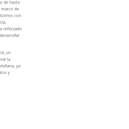
do de hasta
el marco de
ntornos con
cia,
ha reforzado
desarrollar
id, un
rar la
stellana, ya
atos y