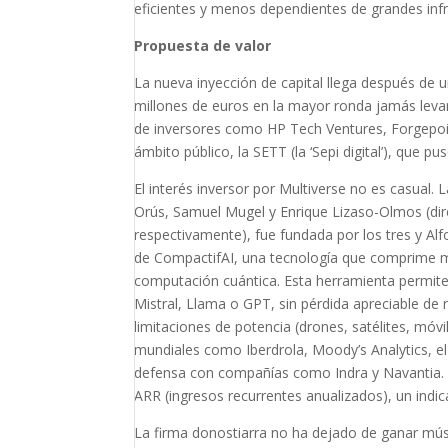
eficientes y menos dependientes de grandes infr
Propuesta de valor
La nueva inyección de capital llega después de
millones de euros en la mayor ronda jamás levant
de inversores como HP Tech Ventures, Forgepoin
ámbito público, la SETT (la ‘Sepi digital’), que 
El interés inversor por Multiverse no es casual.
Orús, Samuel Mugel y Enrique Lizaso-Olmos (direc
respectivamente), fue fundada por los tres y A
de CompactifAI, una tecnología que comprime mode
computación cuántica. Esta herramienta permit
Mistral, Llama o GPT, sin pérdida apreciable de
limitaciones de potencia (drones, satélites, móvi
mundiales como Iberdrola, Moody’s Analytics, e
defensa con compañías como Indra y Navantia. 
ARR (ingresos recurrentes anualizados), un indi
La firma donostiarra no ha dejado de ganar músc