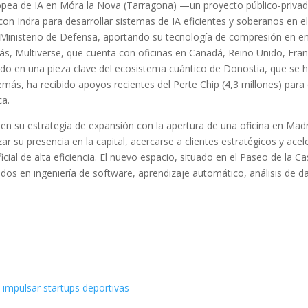
uropea de IA en Móra la Nova (Tarragona) —un proyecto público-priva
con Indra para desarrollar sistemas de IA eficientes y soberanos en 
 Ministerio de Defensa, aportando su tecnología de compresión en e
s, Multiverse, que cuenta con oficinas en Canadá, Reino Unido, Fran
tido en una pieza clave del ecosistema cuántico de Donostia, que se 
más, ha recibido apoyos recientes del Perte Chip (4,3 millones) para 
ca.
n su estrategia de expansión con la apertura de una oficina en Madr
 su presencia en la capital, acercarse a clientes estratégicos y acele
cial de alta eficiencia. El nuevo espacio, situado en el Paseo de la Ca
dos en ingeniería de software, aprendizaje automático, análisis de d
 impulsar startups deportivas