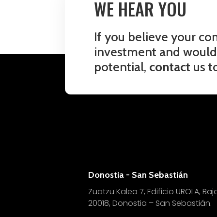
WE HEAR YOU
If you believe your co
investment and would l
potential,
contact
us t
Donostia - San Sebastián
Zuatzu Kalea 7, Edificio UROLA, Bajo
20018, Donostia – San Sebastián.