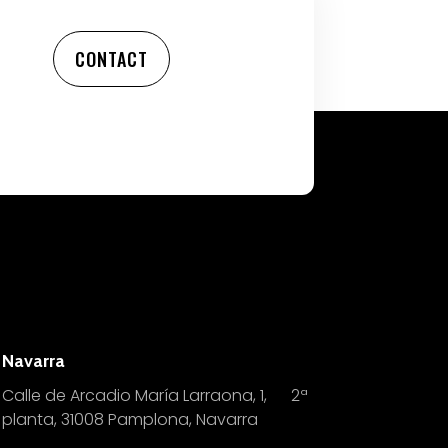
CONTACT
Navarra
Calle de Arcadio María Larraona, 1, 2ª
planta, 31008 Pamplona, Navarra