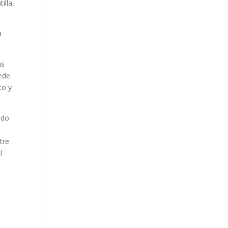
illa,
a
as
uede
to y
ado
tre
l