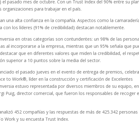
 el pasado mes de octubre. Con un Trust Index del 90% entre su plant
organizaciones para trabajar en el país.
ran una alta confianza en la compañía. Aspectos como la camaraderí
ta con los líderes (91% de credibilidad) destacan notablemente.
onversia en otras categorías son contundentes: un 98% de las person
das al incorporarse a la empresa, mientras que un 95% señala que p
destacar que en diferentes valores que miden la credibilidad, el respe
ión superior a 10 puntos sobre la media del sector.
anunciado el pasado jueves en el evento de entrega de premios, celebr
ce to Work®, líder en la construcción y certificación de Excelentes
onversia estuvo representada por diversos miembros de su equipo, en
rgi Puig, director comercial, que fueron los responsables de recoger e
 analizó 452 compañías y las respuestas de más de 425.342 personas
o Work y su encuesta Trust Index.