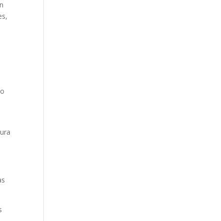
ón
es,
no
tura
.
as
s