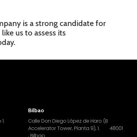
mpany is a strong candidate for
ike us to assess its
oday.
Bilbao
 1.
Calle Don Diego López de Haro (B
Accelerator Tower, Planta 9), 1.
4
8001
, Bilbao