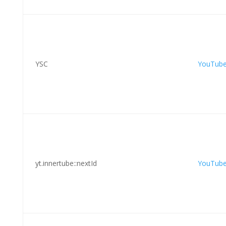
YSC
YouTub
yt.innertube::nextId
YouTub