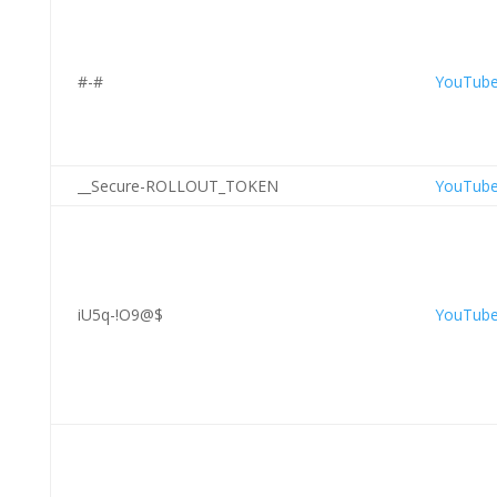
#-#
YouTub
__Secure-ROLLOUT_TOKEN
YouTub
iU5q-!O9@$
YouTub