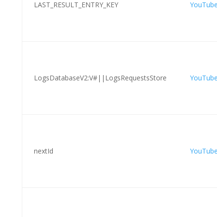
LAST_RESULT_ENTRY_KEY
YouTub
LogsDatabaseV2:V#||LogsRequestsStore
YouTub
nextId
YouTub