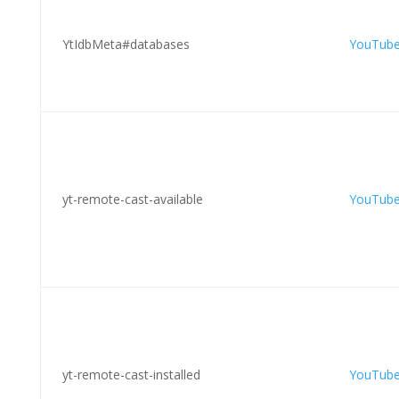
YtIdbMeta#databases
YouTub
yt-remote-cast-available
YouTub
yt-remote-cast-installed
YouTub