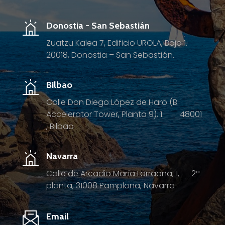
Donostia - San Sebastián
Zuatzu Kalea 7, Edificio UROLA, Bajo 1.
20018, Donostia – San Sebastián.
Bilbao
Calle Don Diego López de Haro (B
Accelerator Tower, Planta 9), 1.
4
8001
, Bilbao
Navarra
Calle de Arcadio María Larraona, 1, 2ª
planta, 31008 Pamplona, Navarra
Email