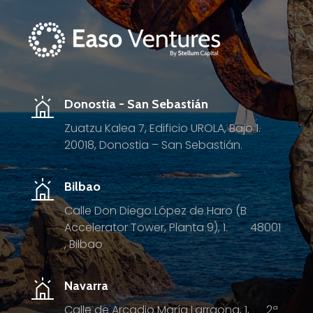
Donostia - San Sebastián
Zuatzu Kalea 7, Edificio UROLA, Bajo 1.
20018, Donostia – San Sebastián.
Bilbao
Calle Don Diego López de Haro (B
Accelerator Tower, Planta 9), 1.
4
8001
, Bilbao
Navarra
Calle de Arcadio María Larraona, 1, 2ª