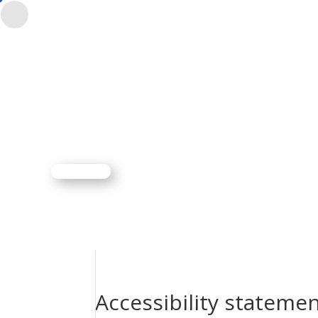
CONTACT
$
ES
EN
Accessibility stateme