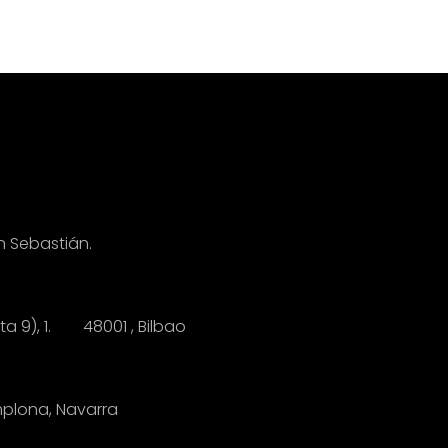
n Sebastián.
anta 9), 1.
4
8001 , Bilbao
mplona, Navarra