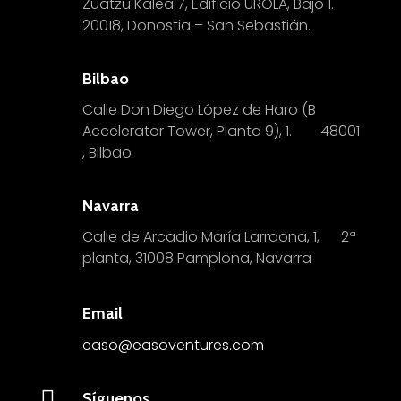
Zuatzu Kalea 7, Edificio UROLA, Bajo 1.
20018, Donostia – San Sebastián.
Bilbao
Calle Don Diego López de Haro (B
Accelerator Tower, Planta 9), 1.
4
8001
, Bilbao
Navarra
Calle de Arcadio María Larraona, 1, 2ª
planta, 31008 Pamplona, Navarra
Email
easo@easoventures.com

Síguenos