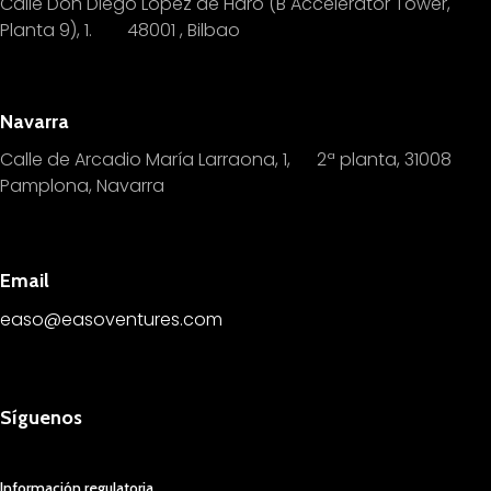
Calle Don Diego López de Haro (B Accelerator Tower,
Planta 9), 1.
4
8001 , Bilbao
Navarra
Calle de Arcadio María Larraona, 1, 2ª planta, 31008
Pamplona, Navarra
Email
easo@easoventures.com
Síguenos
Información regulatoria