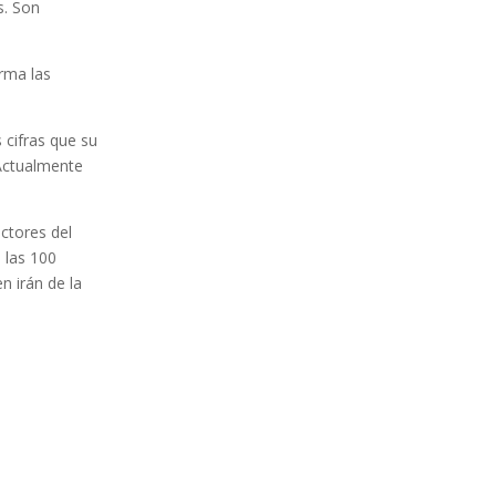
s. Son
rma las
 cifras que su
 Actualmente
ctores del
 las 100
n irán de la