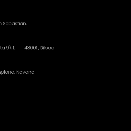
n Sebastián.
anta 9), 1.
4
8001 , Bilbao
mplona, Navarra