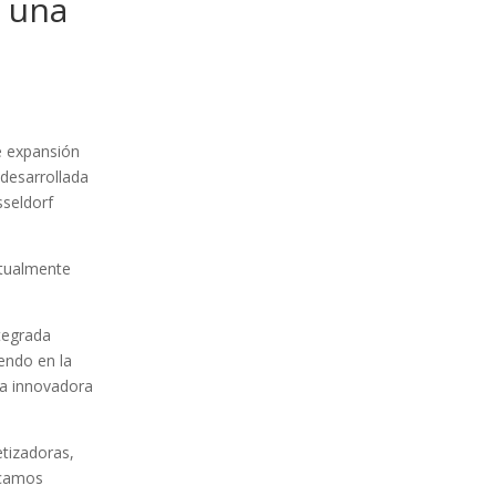
s una
de expansión
desarrollada
sseldorf
ctualmente
ntegrada
endo en la
la innovadora
etizadoras,
icamos