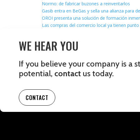
Normo: de fabricar buzones a reinventarlos
Gasib entra en BeGas y sella una alianza para d
OROI presenta una solución de formación inmersi
Las compras del comercio local ya tienen punto 
WE HEAR YOU
If you believe your company is a s
potential,
contact
us today.
CONTACT