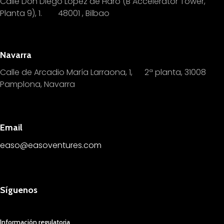
Calle Don Diego López de Haro (B Accelerator Tower,
Planta 9), 1.
4
8001 , Bilbao
Navarra
Calle de Arcadio María Larraona, 1, 2ª planta, 31008
Pamplona, Navarra
Email
easo@easoventures.com
Síguenos
Información regulatoria