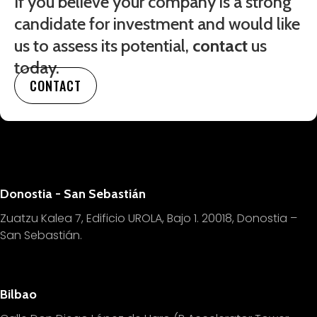
If you believe your company is a strong
candidate for investment and would like
us to assess its potential,
contact
us
today.
CONTACT
Donostia - San Sebastián
Zuatzu Kalea 7, Edificio UROLA, Bajo 1.
20018, Donostia –
San Sebastián.
Bilbao