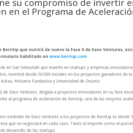
ne su compromiso de invertir e
en en el Programa de Aceleraci
e BerriUp que nutrirá de nuevo la Fase 0 de Easo Ventures, es
formulario habilitado en
www.berriup.com
ede en San Sebastián que invierte en startups y empresas innovadora
os, invertirá desde 50.000 iniciales en los proyectos ganadores de la
Kutxa, Artizarra Fundazioa y Universidad de Deusto.
) de Easo Ventures, dirigida a proyectos innovadores en su fase inicia
mente al programa de aceleración de BerriUp, una de las mejores acel
iero estándar de Easo Ventures a los proyectos de BerriUp es desde 
presa que se negociará en cada caso. Tanto el importe como el porce
 de desarrollo de las startups.