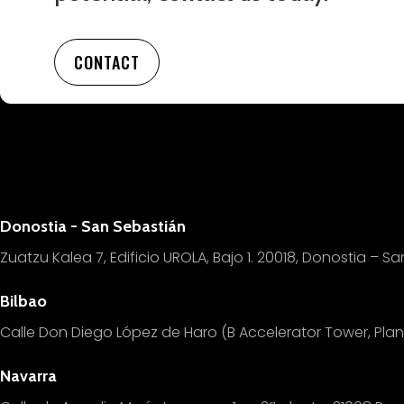
CONTACT
Donostia - San Sebastián
Zuatzu Kalea 7, Edificio UROLA, Bajo 1.
20018, Donostia – Sa
Bilbao
Calle Don Diego López de Haro (B Accelerator Tower, Pl
Navarra