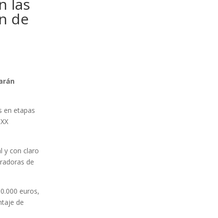
n las
ón de
tarán
s en etapas
 XX
l y con claro
eradoras de
50.000 euros,
ntaje de