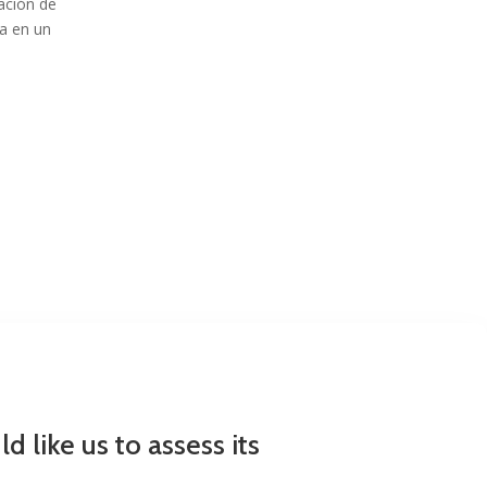
ación de
va en un
 like us to assess its