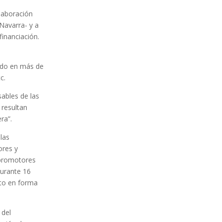
laboración
Navarra- y a
financiación.
tido en más de
c.
ables de las
 resultan
ra”.
las
ores y
 promotores
durante 16
nto en forma
 del