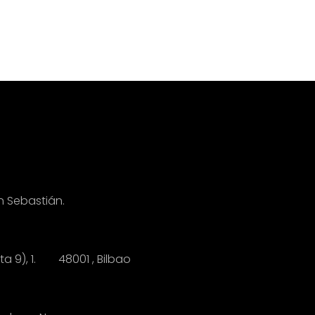
n Sebastián.
anta 9), 1.
4
8001 , Bilbao