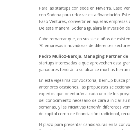
Para las startups con sede en Navarra, Easo V
con Sodena para reforzar esta financiación. Est
Easo Ventures, coinvertir en aquellas empresas q
De esta manera, Sodena igualará la inversión d
Cabe remarcar que, en sus siete años de existen
70 empresas innovadoras de diferentes sectores c
Pedro Muñoz-Baroja, Managing Partner de
startups interesadas a que aprovechen esta gran
ganadores tendrán a su alcance muchas herramie
En esta vigésima convocatoria, BerriUp busca 
anteriores ocasiones, las propuestas seleccion
expertos que orientarán a cada uno de los proy
del conocimiento necesario de cara a iniciar su
semanas, y las iniciativas tendrán diferentes ve
de capital como de financiación tradicional, recu
El plazo para presentar candidaturas en la convo