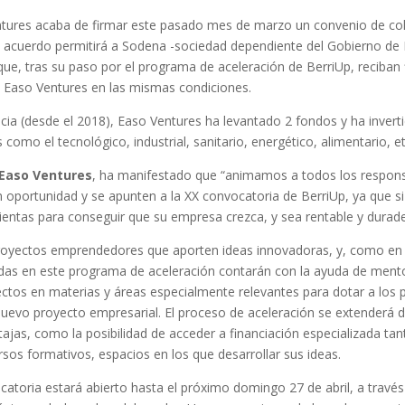
entures acaba de firmar este pasado mes de marzo un convenio de co
e acuerdo permitirá a Sodena -sociedad dependiente del Gobierno de 
ue, tras su paso por el programa de aceleración de BerriUp, reciban 
e Easo Ventures en las mismas condiciones.
cia (desde el 2018), Easo Ventures ha levantado 2 fondos y ha inver
omo el tecnológico, industrial, sanitario, energético, alimentario, et
 Easo Ventures
, ha manifestado que “animamos a todos los respons
 oportunidad y se apunten a la XX convocatoria de BerriUp, ya que si
ntas para conseguir que su empresa crezca, y sea rentable y durade
proyectos emprendedores que aporten ideas innovadoras, y, como en 
adas en este programa de aceleración contarán con la ayuda de ment
ectos en materias y áreas especialmente relevantes para dotar a los
 nuevo proyecto empresarial. El proceso de aceleración se extenderá 
ntajas, como la posibilidad de acceder a financiación especializada ta
rsos formativos, espacios en los que desarrollar sus ideas.
catoria estará abierto hasta el próximo domingo 27 de abril, a través