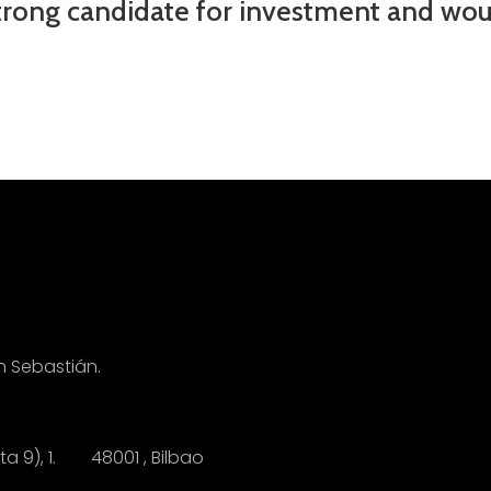
trong candidate for investment and would
n Sebastián.
anta 9), 1.
4
8001 , Bilbao