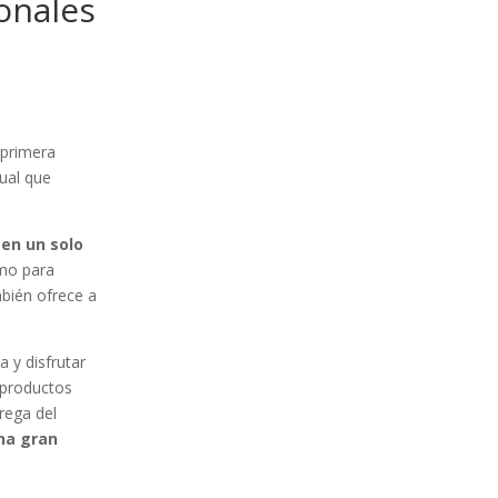
ionales
 primera
tual que
 en un solo
omo para
mbién ofrece a
a y disfrutar
 productos
trega del
na gran