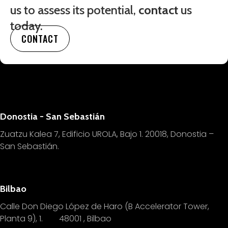
us to assess its potential,
contact
us
today.
CONTACT
Donostia - San Sebastián
Zuatzu Kalea 7, Edificio UROLA, Bajo 1.
20018, Donostia –
San Sebastián.
Bilbao
Calle Don Diego López de Haro (B Accelerator Tower,
Planta 9), 1.
4
8001 , Bilbao